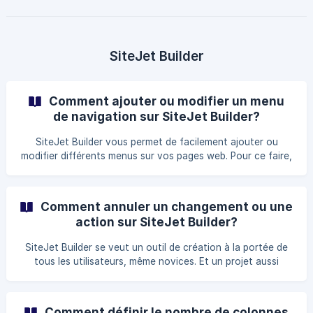
SiteJet Builder
Comment ajouter ou modifier un menu
de navigation sur SiteJet Builder?
SiteJet Builder vous permet de facilement ajouter ou
modifier différents menus sur vos pages web. Pour ce faire,
l'éditeur vous offre différents outils, dont bien sûr, un
widget de menu. Dans ce bref tutoriel, nous vous
présentons les différents éléments de la création et la
Comment annuler un changement ou une
gestion des menus sur SiteJet Builder. Bien entendu, vous
action sur SiteJet Builder?
devez tout d'abord accéder à Sitejet Builder.
SiteJet Builder se veut un outil de création à la portée de
tous les utilisateurs, même novices. Et un projet aussi
complexe que la création d'un site web ne peut s'accomplir
sans faire quelques erreurs en cours de route. L'éditeur a
donc inclus une fonctionnalité intégrée pour vous
Comment définir le nombre de colonnes