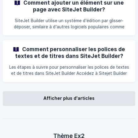
Comment ajouter un élément sur une
vous le souhaiter. Il vous suffit de suivre les démarches
page avec SiteJet Builder?
suivantes. Les étapes à suivre pour changer le modèle de
design d'un site web sur SiteJet Builder Pour débuter,
SiteJet Builder utilise un système d'édition par glisser-
[connectez-vous à votre compte
déposer, similaire à d'autres logiciels populaires comme
Gutenberg, Divi, et elementor. Il est donc très facile
d'insérer des éléments de contenus à l'emplacement désiré
sur n'importe quelle de vos pages web. La première étape
Comment personnaliser les polices de
est bien sûr d'accéder à Sitejet Builder et de déterminer à
textes et de titres dans SiteJet Builder?
quel endroit vous désirez insérer un
Les étapes à suivre pour personnaliser les polices de textes
et de titres dans SiteJet Builder Accédez à Sitejet Builder
et cliquez ensuite sur l'onglet Design dans le menu de la
barre supérieur de l'éditeur. Sélectionner ensuite l'onglet
Texte dans la barre supér
Afficher plus d'articles
Thème Ex2