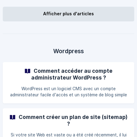
(www.nomdomaine.com/wp-admin) Dans votre Tableau de
bord Wordpress, cliquez sur l'extension Divi. Assurez-vous
d'être dans l'options Theme Customizer. ![]
Afficher plus d'articles
(https://www.ex2.com/clients/index.php?rp=/images/k
Wordpress
Comment accéder au compte
administrateur WordPress ?
WordPress est un logiciel CMS avec un compte
administrateur facile d'accès et un système de blog simple
à gérer. Les étapes à suivre pour accéder à votre compte
WordPress : Ouvrez http://exemple.com/wp-admin
(remplacez exemple.com par votre nom de domaine) dans
Comment créer un plan de site (sitemap)
votre navigateur. Entrez votre nom d'utilisateur et votre
?
mot de passe WordPress dans les champs de connexion et
Si votre site Web est vaste ou a été créé récemment, il lui