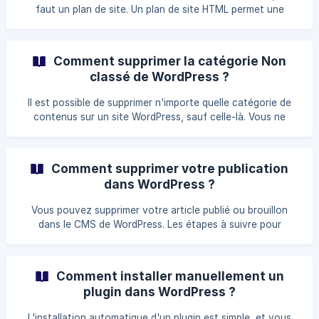
faut un plan de site. Un plan de site HTML permet une
expérience utilisateur conviviale et facilite la navigation du
site web. Les plans de site peuvent avoir un impact à la fois
direct et indirect sur le référencement de vos pages. Un
Comment supprimer la catégorie Non
plan XML aide
classé de WordPress ?
Il est possible de supprimer n'importe quelle catégorie de
contenus sur un site WordPress, sauf celle-là. Vous ne
pouvez donc pas supprimer la catégorie Non classé, mais
vous pouvez la renommer. Les étapes à suivre pour
renommer la catégorie non classé dans WordPress
Comment supprimer votre publication
[Connectez-vous à votre tableau de bord d'administration
dans WordPress ?
WordPress](https://help.ex2.com/fr/article/comment-acce
Vous pouvez supprimer votre article publié ou brouillon
dans le CMS de WordPress. Les étapes à suivre pour
supprimer un article dans WordPress Connectez-vous à
votre tableau de bord d'administration WordPress. Dans le
menu du tableau de bord, passez votre souris
Comment installer manuellement un
plugin dans WordPress ?
L'installation automatique d'un plugin est simple, et vous