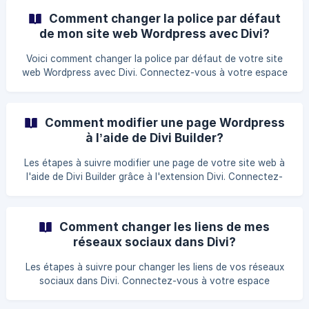
bord Wordpress, cliquez sur votre nom de domaine.
Comment changer la police par défaut
Naviguez
de mon site web Wordpress avec Divi?
Voici comment changer la police par défaut de votre site
web Wordpress avec Divi. Connectez-vous à votre espace
administratif de Wordpress. (www.nomdomaine.com/wp-
admin) Dans votre Tableau de bord Wordpress, cliquez sur
l'extension Divi. Assurez-vous d'être dans l'option Theme
Comment modifier une page Wordpress
Customizer. ![](https://www.ex2.com/clients/index.php?
à l’aide de Divi Builder?
rp=/images/kb/568_Capture-decran-
Les étapes à suivre modifier une page de votre site web à
l'aide de Divi Builder grâce à l'extension Divi. Connectez-
vous à votre espace administrateur de Wordpress.
(www.nomdomaine.com/wp-admin) Dans votre Tableau de
bord Wordpress, cliquez sur votre nom de domaine. ![]
Comment changer les liens de mes
(https://www.ex2.com/clients/index.php?
réseaux sociaux dans Divi?
rp=/images/kb/572_Capture-decran-le-2021-06-30-a-
15.42.40.pn
Les étapes à suivre pour changer les liens de vos réseaux
sociaux dans Divi. Connectez-vous à votre espace
administratif de Wordpress. (www.nomdomaine.com/wp-
admin) Dans votre Tableau de bord Wordpress, cliquez sur