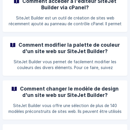
Comment accéder à l'éditeur SiteJet
directives suivantes. Les étapes à suivre pour définir les
Builder via cPanel?
paramètres SEO d'une page sur SiteJet builder Commencez
tout d'abord
SiteJet Builder est un outil de création de sites web
récemment ajouté au panneau de contrôle cPanel. Il permet
une édition facile de vos pages web, grâce à un système
glisser-déposer simple et intuitif. Pour y accéder et l'utiliser
pour concevoir votre site web, il vous suffit de suivre les
Comment modifier la palette de couleur
directives suivantes. Les étapes à suivre pour accéder à
d'un site web sur SiteJet Builder?
l'éditeur SiteJet Builder via cPanel Tout d'abord, [Conne
SiteJet Builder vous permet de facilement modifier les
couleurs des divers éléments. Pour ce faire, suivez
simplement les directives ci-dessous. Les étapes à suivre
pour modifier la palette de couleur d'un site web sur
SiteJet Builder Tout d'abord, accédez à Sitejet Builder et
Comment changer le modèle de design
cliquez sur le bouton Design, dans le menu de la barre
d'un site web sur SiteJet Builder?
supérieure de l'éditeur. ![](https://st
SiteJet Builder vous offre une sélection de plus de 140
modèles préconstruits de sites web. Ils peuvent être utilisés
pour accélérer et simplifier le processus de conception de
votre site. Le choix de votre modèle n'est toutefois pas
irréversible. Vous pouvez en changer à tout moment, si