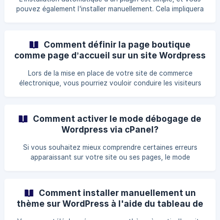
pouvez également l'installer manuellement. Cela impliquera
de télécharger manuellement un plugin, de le télécharger et
de l'activer. Assurez-vous d'avoir déjà téléchargé un fichier
zip du plugin sur votre bureau. Les étapes à suivre pour
Comment définir la page boutique
comme page d’accueil sur un site Wordpress
/ Woocommerce ?
Lors de la mise en place de votre site de commerce
électronique, vous pourriez vouloir conduire les visiteurs
directement à la page du magasin plutôt que de les avoir
d’abord aller à la page principale, puis la page de la
boutique. Cela permet non seulement aux visiteurs de
Comment activer le mode débogage de
gagner du temps, mais aussi de s’assurer qu’ils sont
Wordpress via cPanel?
concentrés sur l’objectif principal de leur visite, qui est de
faire des achats. Voici comment vous pouvez modifier
Si vous souhaitez mieux comprendre certaines erreurs
votre page d'accueil via le tableau de bord du [CMS](htt
apparaissant sur votre site ou ses pages, le mode
débogage de WordPress peut vous aider. Il vous montre des
informations à propos de toutes les erreurs sur votre site
web en ce moment. Le mode débogage peut être activé de
Comment installer manuellement un
deux façons. Vous pouvez simplement cocher l'option dans
thème sur WordPress à l'aide du tableau de
l'outil WordPress Manager, ou modifier le fichier wp-
bord d'administration ?
config.php en utilisant le Gestionnaire de Fichiers de