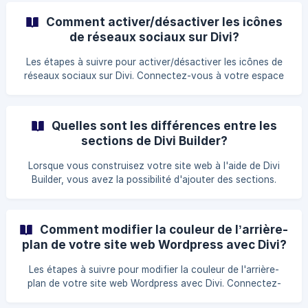
l'extension Divi. Assurez-vous d'être dans l'option Theme
Comment activer/désactiver les icônes
Options. ![](https://www.ex2.com/clients/index.php?
de réseaux sociaux sur Divi?
rp=/images/kb/565_Capture-decran-le-2021-
Les étapes à suivre pour activer/désactiver les icônes de
réseaux sociaux sur Divi. Connectez-vous à votre espace
administratif de Wordpress. (www.nomdomaine.com/wp-
admin) Dans votre Tableau de bord Wordpress, cliquez sur
l'extension Divi. Assurez-vous d'être dans l'option Theme
Quelles sont les différences entre les
Options. ![](https://www.ex2.com/clients/index.php?
sections de Divi Builder?
rp=/images/kb/565_Capture-decran-l
Lorsque vous construisez votre site web à l'aide de Divi
Builder, vous avez la possibilité d'ajouter des sections.
Vous devez donc choisir entre les trois versions possibles
(Bleu, rouge et mauve). Voici les différences entre les trois
sections de Divi : La section b
Comment modifier la couleur de l’arrière-
plan de votre site web Wordpress avec Divi?
Les étapes à suivre pour modifier la couleur de l'arrière-
plan de votre site web Wordpress avec Divi. Connectez-
vous à votre espace administratif de Wordpress.