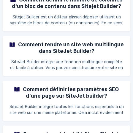
permettre d'annuler les modifications apportées. Vous
d'un bloc de contenu dans Sitejet Builder?
pouvez ainsi facilement corriger une erreur dès qu'elle
survient. La méthode pour annuler la dernière action ou
Sitejet Builder est un éditeur glisser-déposer utilisant un
modification sur SiteJet Builder Il est poss
système de blocs de contenu (ou conteneurs). En ce sens,
il est similaire à d'autres outils populaires comme Divi,
elementor ou Gutenberg. Un bloc de contenu occupe
généralement toute la largeur de la zone d'affichage de
Comment rendre un site web multilingue
votre site web sur les différents écrans. Vous pouvez
dans SiteJet Builder?
toutefois séparé un bloc en plusieurs colonnes si vous le
souhaitez, de manière à afficher des contenus certains uns
SiteJet Builder intègre une fonction multilingue complète
aux cotés des autres. Définir les paramèt
et facile à utiliser. Vous pouvez ainsi traduire votre site en
plusieurs langues, afin de viser un plus grand public. Les
étapes à suivre pour rendre un site web multilingue dans
SiteJet Builder Créer un site en plusieurs langues est assez
Comment définir les paramètres SEO
simples, mais demande de respecter quelques étapes. Voici
d'une page sur SiteJet builder?
donc les quelques aspects auxquels vous devrez porter
attention, après vous être [connecté à Sitejet Builder]
SiteJet Builder intègre toutes les fonctions essentiels à un
(https://help.ex2.com/fr/artic
site web sur une même plateforme. Cela inclut évidemment
l'optimisation du référencement SEO des pages web.
Chaque page de votre site web a ses propres paramètres
SEO. Vous pouvez facilement les configurer en suivant les