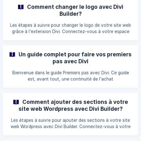
l'extension Divi. Assurez-vous d'être dans l'option Theme
Comment changer le logo avec Divi
Options. ![](https://www.ex2.com/clients/index.php?
Builder?
rp=/images/kb/565_Capture-d
Les étapes à suivre pour changer le logo de votre site web
grâce à l'extension Divi. Connectez-vous à votre espace
administratif de wordpress. (www.nomdomaine.com/wp-
admin) Dans votre Tableau de bord Wordpress, cliquez sur
l'extension Divi. Assurez-vous d'être dans l'option Theme
Un guide complet pour faire vos premiers
Options. ![](https://www.ex2.com/clients/index.php?
pas avec Divi
rp=/images/kb/565_Capture-decran-
Bienvenue dans le guide Premiers pas avec Divi. Ce guide
est, avant tout, une continuité de l'achat
d'un hébergement Divi. Il est destiné, entre autres, aux
personnes débutantes dans la création de site web. Les
forfaits Wordpress Divi comprennent la licence Divi ainsi
Comment ajouter des sections à votre
que son installation. Après l'achat d'un forfait Divi, il ne
site web Wordpress avec Divi Builder?
vous reste qu'à suivre le tutoriel afin de réaliser un site
web aux couleurs de votre projet. Pour en
Les étapes à suivre pour ajouter des sections à votre site
web Wordpress avec Divi Builder. Connectez-vous à votre
espace administratif de Wordpress.
(www.nomdomaine.com/wp-admin) Dans votre Tableau de