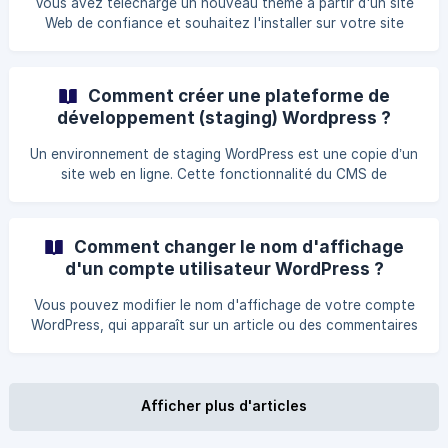
Vous avez téléchargé un nouveau thème à partir d'un site
[cPanel](https://help.ex2.com/fr/article/quest-ce-q
Web de confiance et souhaitez l'installer sur votre site
WordPress à l'aide de la zone d'administration de
WordPress. Si tel est le cas, suivez ce tutoriel. Notez que
plusieurs thèmes peuvent aussi être installés
Comment créer une plateforme de
automatiquement via votre tableau de bord WordPress. Les
développement (staging) Wordpress ?
étapes à suivre pour installer manuellement un thème dans
Un environnement de staging WordPress est une copie d’un
site web en ligne. Cette fonctionnalité du CMS de
WordPress vous permet d'apporter des modifications à un
site sans risquer de le faire planter ou d’altérer les
fonctionnalités du site web en ligne. Un environnement de
Comment changer le nom d'affichage
staging est une sorte de bac à sable. Il permet de tester
d'un compte utilisateur WordPress ?
toutes les modifications que vous envisagez d’appo
Vous pouvez modifier le nom d'affichage de votre compte
WordPress, qui apparaît sur un article ou des commentaires
WordPress sans changer votre nom d'utilisateur WordPress.
Les étapes à suivre pour changer le nom d'affichage d'un
compte utilisateur WordPress Connectez-vous à votre
tableau de bord d'administration WordPress. Dans le menu
Afficher plus d'articles
du tableau de bord, passez votre sour