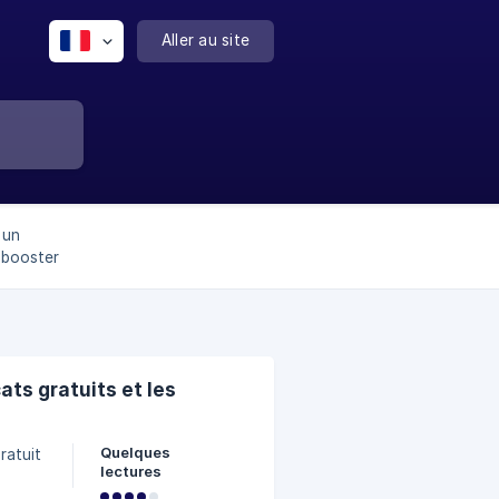
Aller au site
 un
t booster
ats gratuits et les
Quelques
lectures