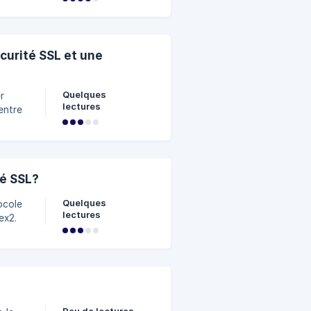
it de
curité SSL et une
Quelques
r
lectures
entre
otre
curités
é SSL?
Quelques
ocole
lectures
ex2.
uriser
, afin
curité
 que