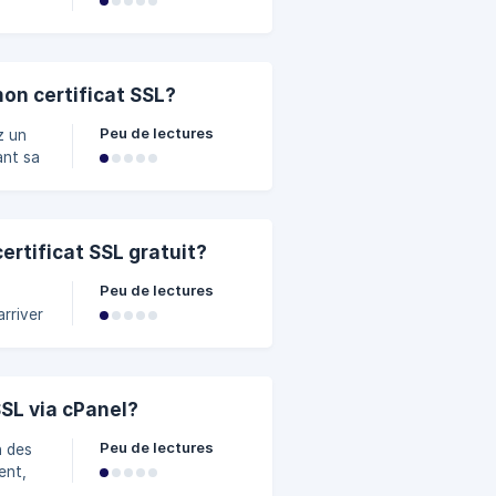
vous
mon certificat SSL?
Peu de lectures
ant sa
 de
choisi
rtificat SSL gratuit?
Peu de lectures
rriver
le
SL via cPanel?
Peu de lectures
n des
ent,