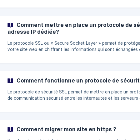
L'objectif de la mise à disposition gratuite d'un certificat SSL éta
rendre l'accès au HTTPS disponible pour tous les sites
Comment mettre en place un protocole de sé
adresse IP dédiée?
Le protocole SSL ou « Secure Socket Layer » permet de protége
votre site web en chiffrant les informations qui sont échangées 
les serveurs de Ex2 et le navigateur internet de l'utilisateur de v
site web. Le protocole SSL vous offre par exemple toutes les sé
dont vous avez besoin pour votre boutique en ligne. De plus le
protocole SSL signale son activation en affichan
Comment fonctionne un protocole de sécurit
Le protocole de sécurité SSL permet de mettre en place un prot
de communication sécurisé entre les internautes et les serveurs 
Le protocole SSL est donc particulièrement intéressant pour séc
les transactions pour les sites marchands et les magasins en ligne
d’éviter toute interception d’informations. En outre, pour une sé
maximale lors de vos achats sur les sites, vous ne devez utiliser
Comment migrer mon site en https ?
les connexions sécurisées par le protocole SSL. _ **Fonctionnement
du protoco