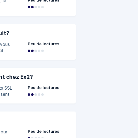
Peu de lectures
, le
tion
s
er
uit?
Peu de lectures
il
nt chez Ex2?
Peu de lectures
ts SSL
isent
 le
nt
Peu de lectures
pour