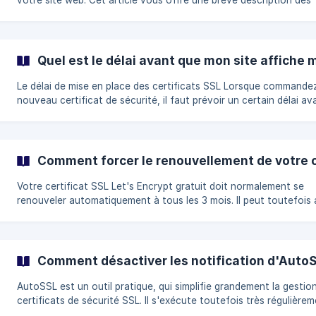
votre site web. Cet article vous offre une brève description des
différents types de SSL pour vous aider à déterminer lequel
correspond le mieux à vos besoins. Certificat SSL gratuit Un certificat
SSL Let's Encrypt est inclus sans frais supplémentaires lorsque 
achetez un forfait d’hébergement Ex2. Le protocole https est
Quel est le délai avant que mon site affiche 
Le délai de mise en place des certificats SSL Lorsque commandez un
nouveau certificat de sécurité, il faut prévoir un certain délai av
mise en place. La durée de celui-ci dépend du degré de validation
votre certificat SSL. Si vous mettez en place un certificat gratuit Let's
Encrypt, le délai devrait être d'une heure ou moins. Si vous avez 
un certificat avec un degré de validation
Comment forcer le renouvellement de votre ce
Votre certificat SSL Let's Encrypt gratuit doit normalement se
renouveler automatiquement à tous les 3 mois. Il peut toutefois a
que le processus ne se passe pas comme prévu, et que le
renouvellement doivent être lancé manuellement. Heureusement, la
réinitialisation forcée peut se faire rapidement et facilement via 
panneau de contrôle cPanel. Les étapes à suivre pour forcer le
Comment désactiver les notification d'AutoS
renouvell
AutoSSL est un outil pratique, qui simplifie grandement la gestio
certificats de sécurité SSL. Il s'exécute toutefois très régulièrem
et tend donc à envoyer un grand nombre de messages de