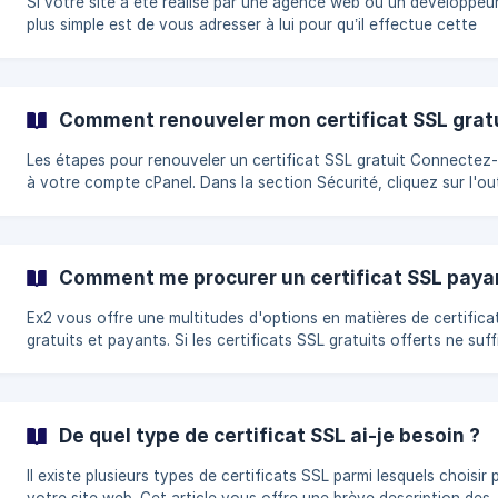
Si votre site a été réalisé par une agence web ou un développeur
plus simple est de vous adresser à lui pour qu’il effectue cette
opération. Selon le type de site (CMS, E-commerce, etc.), l’opéra
peut prendre de quelques heures à plusieurs jours de travail. Si vous
avez fait votre site seul, vous pouvez migrer votre site seul, mai
attention à ne pas commettre d’erreurs qui pourraient coûter ch
Comment renouveler mon certificat SSL grat
niveau SEO. Pour les sites Wordpress, vous pouvez passer via un
plugin HTTPS qui pourra, si
Les étapes pour renouveler un certificat SSL gratuit Connectez-vous
à votre compte cPanel. Dans la section Sécurité, cliquez sur l'out
SSL/TLS Status. Assurez-vous que le renouvellement automatique est
activé à coté du nom de domaine pour lequel vous souhaitez
renouveler le certifi
Comment me procurer un certificat SSL paya
Ex2 vous offre une multitudes d'options en matières de certifica
gratuits et payants. Si les certificats SSL gratuits offerts ne suff
pas aux besoins ne votre site web, nous avons sans aucun doute
certificat qu'il vous faut. Ex2 propose une promotion avantageuse
destinée aux boutiques en ligne et autres sites e-commerce aya
besoin d'un certificat SSL DV pour permettre des transactions
De quel type de certificat SSL ai-je besoin ?
Il existe plusieurs types de certificats SSL parmi lesquels choisir 