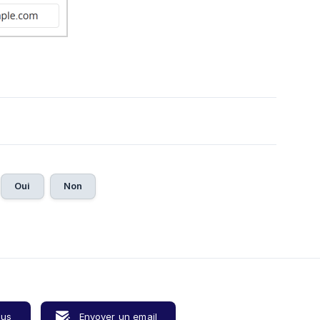
Oui
Non
ous
Envoyer un email