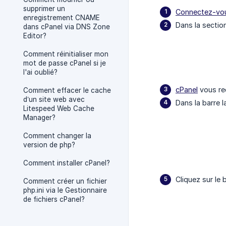
supprimer un
Connectez-vou
enregistrement CNAME
Dans la section
dans cPanel via DNS Zone
Editor?
Comment réinitialiser mon
mot de passe cPanel si je
l'ai oublié?
cPanel
vous re
Comment effacer le cache
d’un site web avec
Dans la barre l
Litespeed Web Cache
Manager?
Comment changer la
version de php?
Comment installer cPanel?
Cliquez sur le
Comment créer un fichier
php.ini via le Gestionnaire
de fichiers cPanel?