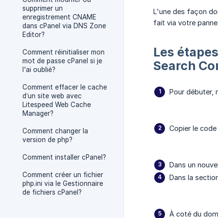
supprimer un
L'une des façon don
enregistrement CNAME
fait via votre pann
dans cPanel via DNS Zone
Editor?
Les étapes
Comment réinitialiser mon
mot de passe cPanel si je
Search Co
l'ai oublié?
Comment effacer le cache
Pour débuter, 
d’un site web avec
Litespeed Web Cache
Manager?
Copier le code
Comment changer la
version de php?
Comment installer cPanel?
Dans un nouvel
Comment créer un fichier
Dans la secti
php.ini via le Gestionnaire
de fichiers cPanel?
À coté du doma