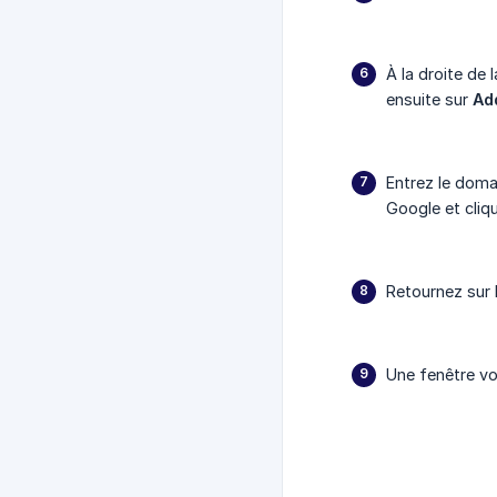
À la droite de 
ensuite sur
Ad
Entrez le doma
Google et cliq
Retournez sur l
Une fenêtre vo