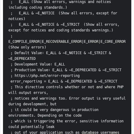
 ;   E_ALL (Show all errors, warnings and notices 
including coding standards.)
 ;   E_ALL & ~E_NOTICE  (Show all errors, except for 
notices)
 ;   E_ALL & ~E_NOTICE & ~E_STRICT  (Show all errors, 
except for notices and coding standards warnings.)
 ;   
E_COMPILE_ERROR|E_RECOVERABLE_ERROR|E_ERROR|E_CORE_ERROR  
(Show only errors)
 ; Default Value: E_ALL & ~E_NOTICE & ~E_STRICT & 
~E_DEPRECATED
 ; Development Value: E_ALL
 ; Production Value: E_ALL & ~E_DEPRECATED & ~E_STRICT
 ; https://php.net/error-reporting
 error_reporting = E_ALL & ~E_DEPRECATED & ~E_STRICT
 ; This directive controls whether or not and where PHP 
will output errors,
 ; notices and warnings too. Error output is very useful 
during development, but
 ; it could be very dangerous in production 
environments. Depending on the code
 ; which is triggering the error, sensitive information 
could potentially leak
 ; out of your application such as database usernames 