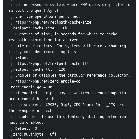
 ; be increased on systems where PHP opens many files to 
reflect the quantity of
 ; the file operations performed.
 ; https://php.net/realpath-cache-size
 ;realpath_cache_size = 16k
 ; Duration of time, in seconds for which to cache 
realpath information for a given
 ; file or directory. For systems with rarely changing 
files, consider increasing this
 ; value.
 ; https://php.net/realpath-cache-ttl
 ;realpath_cache_ttl = 120
 ; Enables or disables the circular reference collector.
 ; https://php.net/zend.enable-gc
 zend.enable_gc = On
 ; If enabled, scripts may be written in encodings that 
are incompatible with
 ; the scanner.  CP936, Big5, CP949 and Shift_JIS are 
the examples of such
 ; encodings.  To use this feature, mbstring extension 
must be enabled.
 ; Default: Off
 ;zend.multibyte = Off