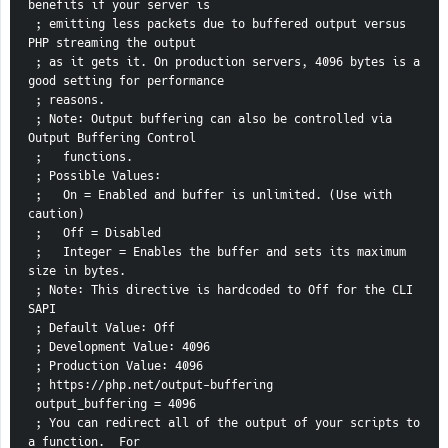
benefits if your server is
 ; emitting less packets due to buffered output versus 
PHP streaming the output
 ; as it gets it. On production servers, 4096 bytes is a 
good setting for performance
 ; reasons.
 ; Note: Output buffering can also be controlled via 
Output Buffering Control
 ;   functions.
 ; Possible Values:
 ;   On = Enabled and buffer is unlimited. (Use with 
caution)
 ;   Off = Disabled
 ;   Integer = Enables the buffer and sets its maximum 
size in bytes.
 ; Note: This directive is hardcoded to Off for the CLI 
SAPI
 ; Default Value: Off
 ; Development Value: 4096
 ; Production Value: 4096
 ; https://php.net/output-buffering
 output_buffering = 4096
 ; You can redirect all of the output of your scripts to 
a function.  For