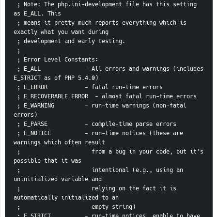
 ; Note: The php.ini-development file has this setting 
as E_ALL. This
 ; means it pretty much reports everything which is 
exactly what you want during
 ; development and early testing.
 ;
 ; Error Level Constants:
 ; E_ALL             - All errors and warnings (includes 
E_STRICT as of PHP 5.4.0)
 ; E_ERROR           - fatal run-time errors
 ; E_RECOVERABLE_ERROR  - almost fatal run-time errors
 ; E_WARNING         - run-time warnings (non-fatal 
errors)
 ; E_PARSE           - compile-time parse errors
 ; E_NOTICE          - run-time notices (these are 
warnings which often result
 ;                     from a bug in your code, but it's 
possible that it was
 ;                     intentional (e.g., using an 
uninitialized variable and
 ;                     relying on the fact it is 
automatically initialized to an
 ;                     empty string)
 ; E_STRICT          - run-time notices, enable to have 