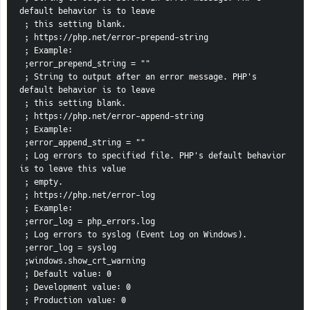
default behavior is to leave
 ; this setting blank.
 ; https://php.net/error-prepend-string
 ; Example:
 ;error_prepend_string = ""
 ; String to output after an error message. PHP's 
default behavior is to leave
 ; this setting blank.
 ; https://php.net/error-append-string
 ; Example:
 ;error_append_string = ""
 ; Log errors to specified file. PHP's default behavior 
is to leave this value
 ; empty.
 ; https://php.net/error-log
 ; Example:
 ;error_log = php_errors.log
 ; Log errors to syslog (Event Log on Windows).
 ;error_log = syslog
 ;windows.show_crt_warning
 ; Default value: 0
 ; Development value: 0
 ; Production value: 0