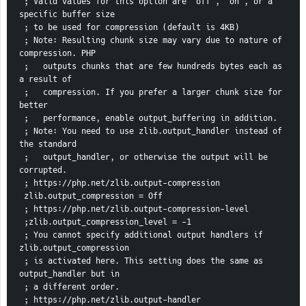
 ; Valid values for this option are 'off', 'on', or a 
specific buffer size
 ; to be used for compression (default is 4KB)
 ; Note: Resulting chunk size may vary due to nature of 
compression. PHP
 ;   outputs chunks that are few hundreds bytes each as 
a result of
 ;   compression. If you prefer a larger chunk size for 
better
 ;   performance, enable output_buffering in addition.
 ; Note: You need to use zlib.output_handler instead of 
the standard
 ;   output_handler, or otherwise the output will be 
corrupted.
 ; https://php.net/zlib.output-compression
 zlib.output_compression = Off
 ; https://php.net/zlib.output-compression-level
 ;zlib.output_compression_level = -1
 ; You cannot specify additional output handlers if 
zlib.output_compression
 ; is activated here. This setting does the same as 
output_handler but in
 ; a different order.
 ; https://php.net/zlib.output-handler