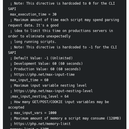
 ; Note: This directive is hardcoded to 0 for the CLI 
SAPI
 max_execution_time = 30
 ; Maximum amount of time each script may spend parsing 
request data. It's a good
 ; idea to limit this time on productions servers in 
order to eliminate unexpectedly
 ; long running scripts.
 ; Note: This directive is hardcoded to -1 for the CLI 
SAPI
 ; Default Value: -1 (Unlimited)
 ; Development Value: 60 (60 seconds)
 ; Production Value: 60 (60 seconds)
 ; https://php.net/max-input-time
 max_input_time = 60
 ; Maximum input variable nesting level
 ; https://php.net/max-input-nesting-level
 ;max_input_nesting_level = 64
 ; How many GET/POST/COOKIE input variables may be 
accepted
 ; max_input_vars = 1000
 ; Maximum amount of memory a script may consume (128MB)
 ; https://php.net/memory-limit