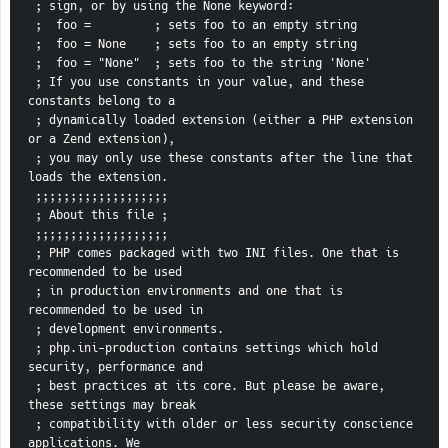
 ; sign, or by using the None keyword:
 ;  foo =         ; sets foo to an empty string
 ;  foo = None    ; sets foo to an empty string
 ;  foo = "None"  ; sets foo to the string 'None'
 ; If you use constants in your value, and these 
constants belong to a
 ; dynamically loaded extension (either a PHP extension 
or a Zend extension),
 ; you may only use these constants after the line that 
loads the extension.
 ;;;;;;;;;;;;;;;;;;;
 ; About this file ;
 ;;;;;;;;;;;;;;;;;;;
 ; PHP comes packaged with two INI files. One that is 
recommended to be used
 ; in production environments and one that is 
recommended to be used in
 ; development environments.
 ; php.ini-production contains settings which hold 
security, performance and
 ; best practices at its core. But please be aware, 
these settings may break
 ; compatibility with older or less security conscience 
applications. We