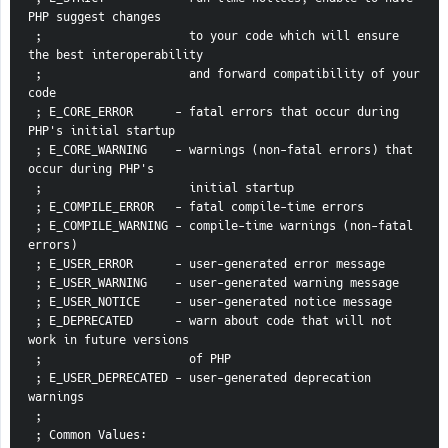
PHP suggest changes
 ;                     to your code which will ensure 
the best interoperability
 ;                     and forward compatibility of your 
code
 ; E_CORE_ERROR      - fatal errors that occur during 
PHP's initial startup
 ; E_CORE_WARNING    - warnings (non-fatal errors) that 
occur during PHP's
 ;                     initial startup
 ; E_COMPILE_ERROR   - fatal compile-time errors
 ; E_COMPILE_WARNING - compile-time warnings (non-fatal 
errors)
 ; E_USER_ERROR      - user-generated error message
 ; E_USER_WARNING    - user-generated warning message
 ; E_USER_NOTICE     - user-generated notice message
 ; E_DEPRECATED      - warn about code that will not 
work in future versions
 ;                     of PHP
 ; E_USER_DEPRECATED - user-generated deprecation 
warnings
 ;
 ; Common Values: