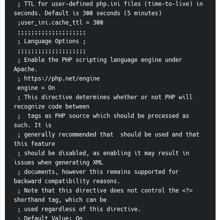
 ; TTL for user-defined php.ini files (time-to-live) in 
seconds. Default is 300 seconds (5 minutes)
 ;user_ini.cache_ttl = 300
 ;;;;;;;;;;;;;;;;;;;;
 ; Language Options ;
 ;;;;;;;;;;;;;;;;;;;;
 ; Enable the PHP scripting language engine under 
Apache.
 ; https://php.net/engine
 engine = On
 ; This directive determines whether or not PHP will 
recognize code between
 ;  tags as PHP source which should be processed as 
such. It is
 ; generally recommended that  should be used and that 
this feature
 ; should be disabled, as enabling it may result in 
issues when generating XML
 ; documents, however this remains supported for 
backward compatibility reasons.
 ; Note that this directive does not control the <?= 
shorthand tag, which can be
 ; used regardless of this directive.
 ; Default Value: On