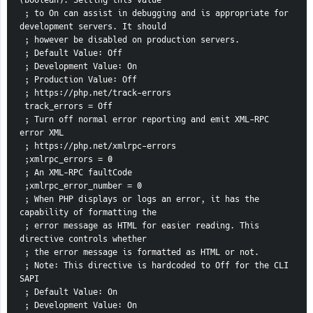
 ; to On can assist in debugging and is appropriate for 
development servers. It should
 ; however be disabled on production servers.
 ; Default Value: Off
 ; Development Value: On
 ; Production Value: Off
 ; https://php.net/track-errors
 track_errors = Off
 ; Turn off normal error reporting and emit XML-RPC 
error XML
 ; https://php.net/xmlrpc-errors
 ;xmlrpc_errors = 0
 ; An XML-RPC faultCode
 ;xmlrpc_error_number = 0
 ; When PHP displays or logs an error, it has the 
capability of formatting the
 ; error message as HTML for easier reading. This 
directive controls whether
 ; the error message is formatted as HTML or not.
 ; Note: This directive is hardcoded to Off for the CLI 
SAPI
 ; Default Value: On
 ; Development Value: On