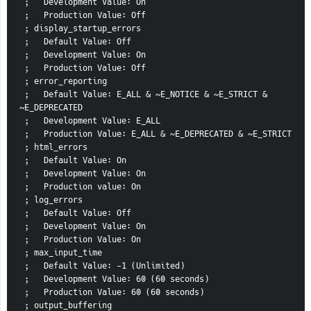
 ;   Development Value: On
 ;   Production Value: Off
 ; display_startup_errors
 ;   Default Value: Off
 ;   Development Value: On
 ;   Production Value: Off
 ; error_reporting
 ;   Default Value: E_ALL & ~E_NOTICE & ~E_STRICT & 
~E_DEPRECATED
 ;   Development Value: E_ALL
 ;   Production Value: E_ALL & ~E_DEPRECATED & ~E_STRICT
 ; html_errors
 ;   Default Value: On
 ;   Development Value: On
 ;   Production value: On
 ; log_errors
 ;   Default Value: Off
 ;   Development Value: On
 ;   Production Value: On
 ; max_input_time
 ;   Default Value: -1 (Unlimited)
 ;   Development Value: 60 (60 seconds)
 ;   Production Value: 60 (60 seconds)
 ; output_buffering