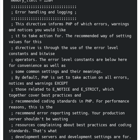
 memory_limit = 128M
 ;;;;;;;;;;;;;;;;;;;;;;;;;;;;;;
 ; Error handling and logging ;
 ;;;;;;;;;;;;;;;;;;;;;;;;;;;;;;
 ; This directive informs PHP of which errors, warnings 
and notices you would like
 ; it to take action for. The recommended way of setting 
values for this
 ; directive is through the use of the error level 
constants and bitwise
 ; operators. The error level constants are below here 
for convenience as well as
 ; some common settings and their meanings.
 ; By default, PHP is set to take action on all errors, 
notices and warnings EXCEPT
 ; those related to E_NOTICE and E_STRICT, which 
together cover best practices and
 ; recommended coding standards in PHP. For performance 
reasons, this is the
 ; recommend error reporting setting. Your production 
server shouldn't be wasting
 ; resources complaining about best practices and coding 
standards. That's what
 ; development servers and development settings are for.