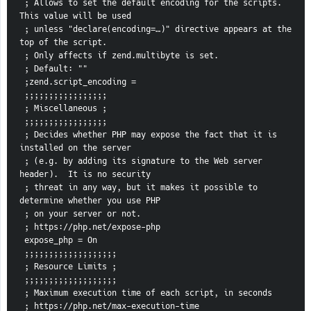
 ; Allows to set the default encoding for the scripts.  
This value will be used
 ; unless "declare(encoding=…)" directive appears at the 
top of the script.
 ; Only affects if zend.multibyte is set.
 ; Default: ""
 ;zend.script_encoding =
 ;;;;;;;;;;;;;;;;;
 ; Miscellaneous ;
 ;;;;;;;;;;;;;;;;;
 ; Decides whether PHP may expose the fact that it is 
installed on the server
 ; (e.g. by adding its signature to the Web server 
header).  It is no security
 ; threat in any way, but it makes it possible to 
determine whether you use PHP
 ; on your server or not.
 ; https://php.net/expose-php
 expose_php = On
 ;;;;;;;;;;;;;;;;;;;
 ; Resource Limits ;
 ;;;;;;;;;;;;;;;;;;;
 ; Maximum execution time of each script, in seconds
 ; https://php.net/max-execution-time