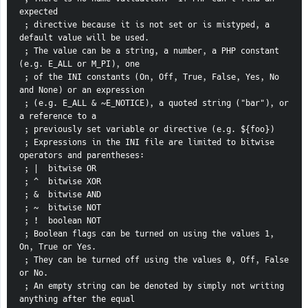
expected
 ; directive because it is not set or is mistyped, a 
default value will be used.
 ; The value can be a string, a number, a PHP constant 
(e.g. E_ALL or M_PI), one
 ; of the INI constants (On, Off, True, False, Yes, No 
and None) or an expression
 ; (e.g. E_ALL & ~E_NOTICE), a quoted string ("bar"), or 
a reference to a
 ; previously set variable or directive (e.g. ${foo})
 ; Expressions in the INI file are limited to bitwise 
operators and parentheses:
 ; |  bitwise OR
 ; ^  bitwise XOR
 ; &  bitwise AND
 ; ~  bitwise NOT
 ; !  boolean NOT
 ; Boolean flags can be turned on using the values 1, 
On, True or Yes.
 ; They can be turned off using the values 0, Off, False 
or No.
 ; An empty string can be denoted by simply not writing 
anything after the equal