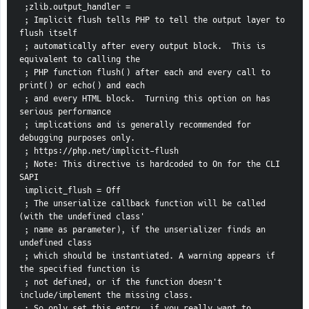
 ;zlib.output_handler =
 ; Implicit flush tells PHP to tell the output layer to 
flush itself
 ; automatically after every output block.  This is 
equivalent to calling the
 ; PHP function flush() after each and every call to 
print() or echo() and each
 ; and every HTML block.  Turning this option on has 
serious performance
 ; implications and is generally recommended for 
debugging purposes only.
 ; https://php.net/implicit-flush
 ; Note: This directive is hardcoded to On for the CLI 
SAPI
 implicit_flush = Off
 ; The unserialize callback function will be called 
(with the undefined class'
 ; name as parameter), if the unserializer finds an 
undefined class
 ; which should be instantiated. A warning appears if 
the specified function is
 ; not defined, or if the function doesn't 
include/implement the missing class.
 ; So only set this entry, if you really want to 