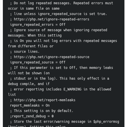
 ; Do not log repeated messages. Repeated errors must 
occur in same file on same
 ; line unless ignore_repeated_source is set true.
 ; https://php.net/ignore-repeated-errors
 ignore_repeated_errors = Off
 ; Ignore source of message when ignoring repeated 
messages. When this setting
 ; is On you will not log errors with repeated messages 
from different files or
 ; source lines.
 ; https://php.net/ignore-repeated-source
 ignore_repeated_source = Off
 ; If this parameter is set to Off, then memory leaks 
will not be shown (on
 ; stdout or in the log). This has only effect in a 
debug compile, and if
 ; error reporting includes E_WARNING in the allowed 
list
 ; https://php.net/report-memleaks
 report_memleaks = On
 ; This setting is on by default.
 ;report_zend_debug = 0
 ; Store the last error/warning message in $php_errormsg 
(boolean). Setting this value