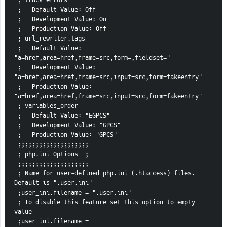
 ;   Default Value: Off
 ;   Development Value: On
 ;   Production Value: Off
 ; url_rewriter.tags
 ;   Default Value: 
"a=href,area=href,frame=src,form=,fieldset="
 ;   Development Value: 
"a=href,area=href,frame=src,input=src,form=fakeentry"
 ;   Production Value: 
"a=href,area=href,frame=src,input=src,form=fakeentry"
 ; variables_order
 ;   Default Value: "EGPCS"
 ;   Development Value: "GPCS"
 ;   Production Value: "GPCS"
 ;;;;;;;;;;;;;;;;;;;;
 ; php.ini Options  ;
 ;;;;;;;;;;;;;;;;;;;;
 ; Name for user-defined php.ini (.htaccess) files. 
Default is ".user.ini"
 ;user_ini.filename = ".user.ini"
 ; To disable this feature set this option to empty 
value
 ;user_ini.filename =