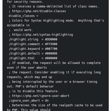
for security reasons.
 ; It receives a comma-delimited list of class names.
 ; https://php.net/disable-classes
 disable_classes =
 ; Colors for Syntax Highlighting mode.  Anything that's 
acceptable in
 ;  would work.
 ; https://php.net/syntax-highlighting
 ;highlight.string  = #DD0000
 ;highlight.comment = #FF9900
 ;highlight.keyword = #007700
 ;highlight.default = #0000BB
 ;highlight.html    = #000000
 ; If enabled, the request will be allowed to complete 
even if the user aborts
 ; the request. Consider enabling it if executing long 
requests, which may end up
 ; being interrupted by the user or a browser timing 
out. PHP's default behavior
 ; is to disable this feature.
 ; https://php.net/ignore-user-abort
 ;ignore_user_abort = On
 ; Determines the size of the realpath cache to be used 
by PHP. This value should