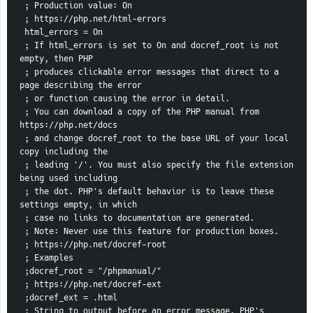
 ; Production value: On
 ; https://php.net/html-errors
 html_errors = On
 ; If html_errors is set to On and docref_root is not 
empty, then PHP
 ; produces clickable error messages that direct to a 
page describing the error
 ; or function causing the error in detail.
 ; You can download a copy of the PHP manual from 
https://php.net/docs
 ; and change docref_root to the base URL of your local 
copy including the
 ; leading '/'. You must also specify the file extension 
being used including
 ; the dot. PHP's default behavior is to leave these 
settings empty, in which
 ; case no links to documentation are generated.
 ; Note: Never use this feature for production boxes.
 ; https://php.net/docref-root
 ; Examples
 ;docref_root = "/phpmanual/"
 ; https://php.net/docref-ext
 ;docref_ext = .html
 ; String to output before an error message. PHP's 